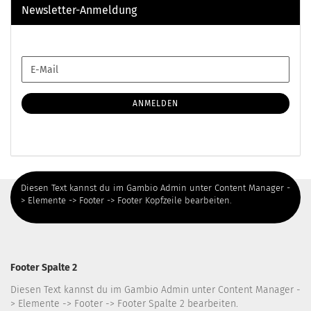
Newsletter-Anmeldung
WEITER
E-
ZUR
Mail
NEWSLETTER-
ANMELDUNG
ANMELDEN
Diesen Text kannst du im Gambio Admin unter Content Manager -
> Elemente -> Footer -> Footer Kopfzeile bearbeiten.
Footer Spalte 2
Diesen Text kannst du im Gambio Admin unter Content Manager -
> Elemente -> Footer -> Footer Spalte 2 bearbeiten.